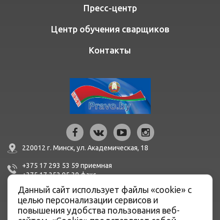
Пресс-центр
Центр обучения сварщиков
Контакты
220012 г. Минск,
ул. Академическая, 18
+375 17 293 53 59
приемная
+375 17 252 95 30
факc
Данный сайт использует файлы «cookie» с
mail@bern.by
целью персонализации сервисов и
повышения удобства пользования веб-
IBAN BY51 BLBB 3012 0100 3455 0500 1001 в ЦБУ №527