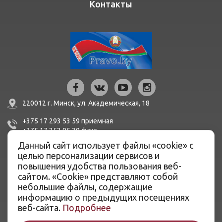
Контакты
220012 г. Минск,
ул. Академическая, 18
+375 17 293 53 59
приемная
+375 17 252 95 30
факc
Данный сайт использует файлы «cookie» с
mail@bern.by
целью персонализации сервисов и
повышения удобства пользования веб-
IBAN BY51 BLBB 3012 0100 3455 0500 1001 в ЦБУ №527
сайтом. «Cookie» представляют собой
ОАО «Белинвестбанк», г. Минск, ул. Карла Маркса, 33-4Н,
небольшие файлы, содержащие
8Н,
информацию о предыдущих посещениях
BIC BLBBBY2X
веб-сайта.
Подробнее