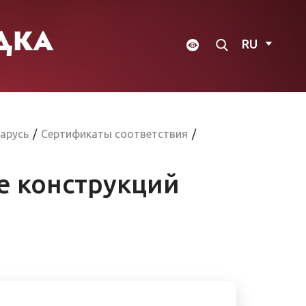
RU
арусь
/
Сертификаты соответствия
/
е конструкций