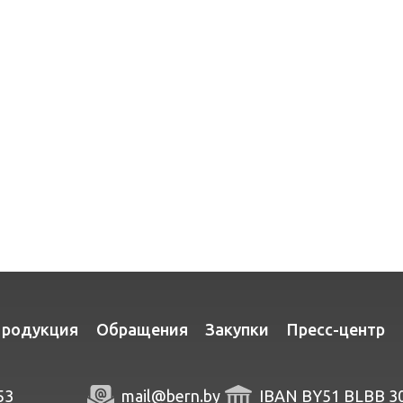
родукция
Обращения
Закупки
Пресс-центр
53
mail@bern.by
IBAN BY51 BLBB 3