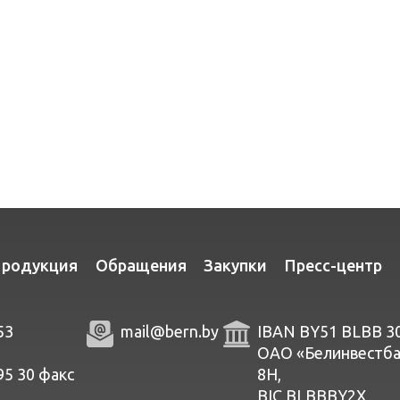
родукция
Обращения
Закупки
Пресс-центр
53
mail@bern.by
IBAN BY51 BLBB 3
ОАО «Белинвестбанк
95 30
факc
8Н,
BIC BLBBBY2X