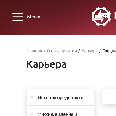
Меню
Главная
/
О предприятии
/
Карьера
/
Специ
Карьера
История предприятия
Миссия, видение и