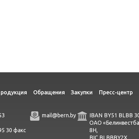
родукция
Обращения
Закупки
Пресс-центр
53
mail@bern.by
IBAN BY51 BLBB 3
ОАО «Белинвестбанк
95 30
факc
8Н,
BIC BLBBBY2X