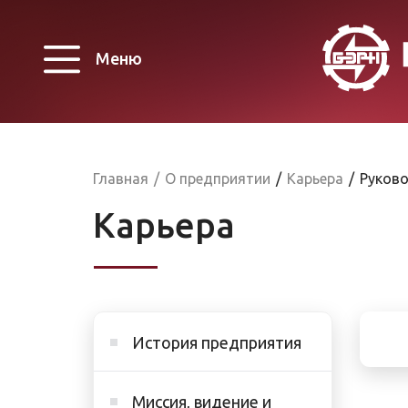
Меню
Главная
/
О предприятии
/
Карьера
/
Руков
Карьера
История предприятия
Миссия, видение и