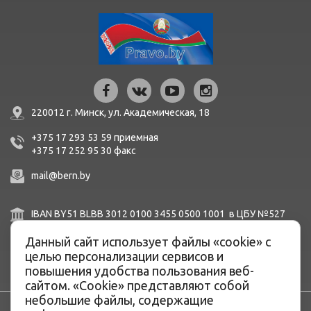
220012 г. Минск,
ул. Академическая, 18
+375 17 293 53 59
приемная
+375 17 252 95 30
факc
mail@bern.by
IBAN BY51 BLBB 3012 0100 3455 0500 1001 в ЦБУ №527
ОАО «Белинвестбанк», г. Минск, ул. Карла Маркса, 33-4Н,
8Н,
Данный сайт использует файлы «cookie» с
BIC BLBBBY2X
целью персонализации сервисов и
повышения удобства пользования веб-
сайтом. «Cookie» представляют собой
небольшие файлы, содержащие