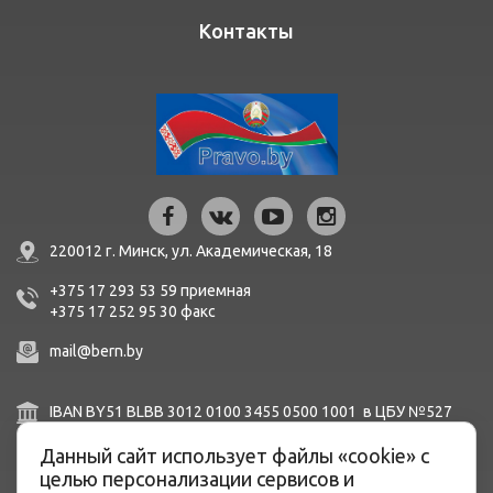
Контакты
220012 г. Минск,
ул. Академическая, 18
+375 17 293 53 59
приемная
+375 17 252 95 30
факc
mail@bern.by
IBAN BY51 BLBB 3012 0100 3455 0500 1001 в ЦБУ №527
ОАО «Белинвестбанк», г. Минск, ул. Карла Маркса, 33-4Н,
8Н,
Данный сайт использует файлы «cookie» с
BIC BLBBBY2X
целью персонализации сервисов и