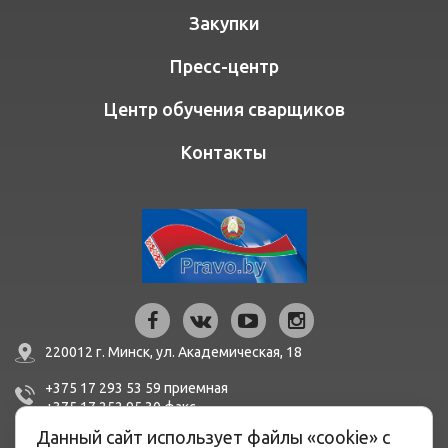
Закупки
Пресс-центр
Центр обучения сварщиков
Контакты
220012 г. Минск,
ул. Академическая, 18
+375 17 293 53 59
приемная
+375 17 252 95 30
факc
Данный сайт использует файлы «cookie» с
mail@bern.by